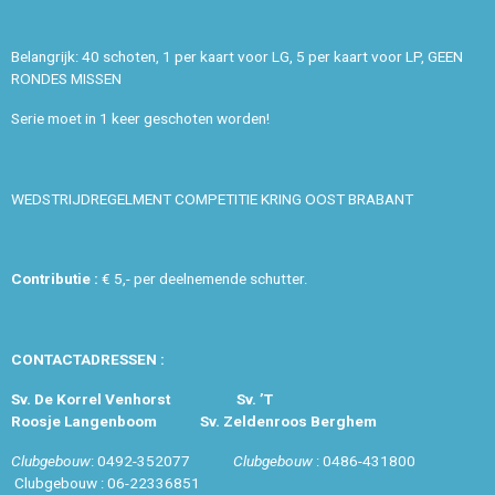
Belangrijk: 40 schoten, 1 per kaart voor LG, 5 per kaart voor LP, GEEN
RONDES MISSEN
Serie moet in 1 keer geschoten worden!
WEDSTRIJDREGELMENT COMPETITIE KRING OOST BRABANT
Contributie :
€ 5,- per deelnemende schutter.
CONTACTADRESSEN :
Sv. De Korrel Venhorst
Sv
. ’T
Roosje
Langenboom
Sv
.
Zeldenroos
Berghem
Clubgebouw
: 0492-352077
Clubgebouw
: 0486-431800
Clubgebouw : 06-22336851